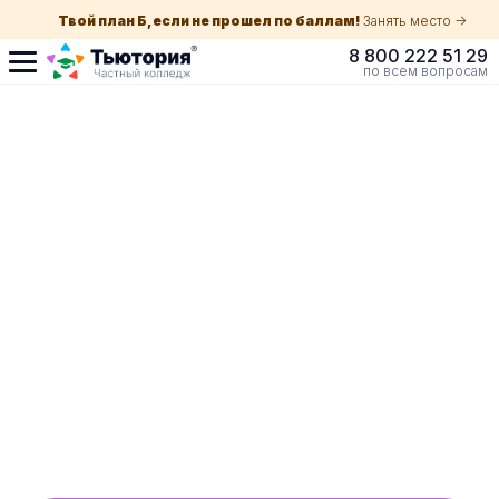
Твой план Б, если не прошел по баллам!
Занять место ->
8 800 222 51 29
по всем вопросам
Поступление по
собеседованию
индивидуальная экскурсия для каждого
абитуриента в Краснодаре
ускоренный прием без оглядки на оценки в
школе
Обучение с гос. поддержкой от 210 ₽/мес