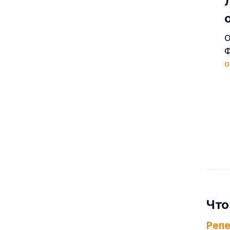
О
Ф
о
Что
Реп