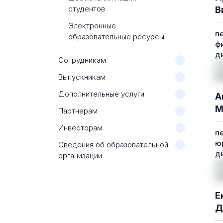
студентов
В
Электронные
п
образовательные ресурсы
ф
д
Сотрудникам
Выпускникам
Дополнительные услуги
А
М
Партнерам
Инвесторам
п
ю
Сведения об образовательной
д
организации
Е
Д