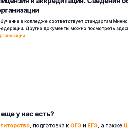
Лицензия и аккредитация. Cведения о
организации
бучение в колледже соответствует стандартам Минис
едерации. Другие документы можно посмотреть здес
рганизации
 еще у нас есть?
етиторство
, подготовка к
ОГЭ
и
ЕГЭ
, а также
Ш