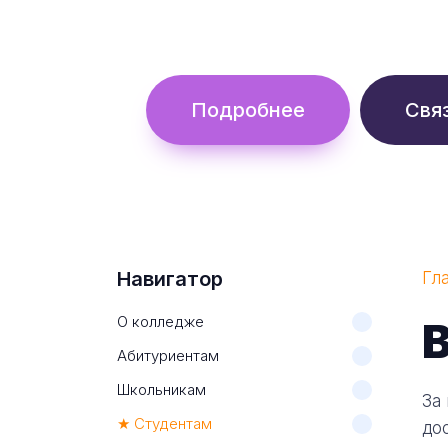
Обучение с гос. поддержкой от 
Подробнее
Свя
Навигатор
Гл
О колледже
В
Абитуриентам
Школьникам
За
★ Студентам
до