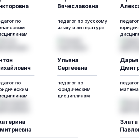
икторовна
Вячеславовна
Алекс
едагог по
педагог по русскому
педагог
инансовым
языку и литературе
юридич
исциплинам
дисцип
нтон
Ульяна
Дарья
ихайлович
Сергеевна
Дмитр
едагог по
педагог по
педагог
ридическим
юридическим
математ
исциплинам
дисциплинам
катерина
Злата
митриевна
Павло