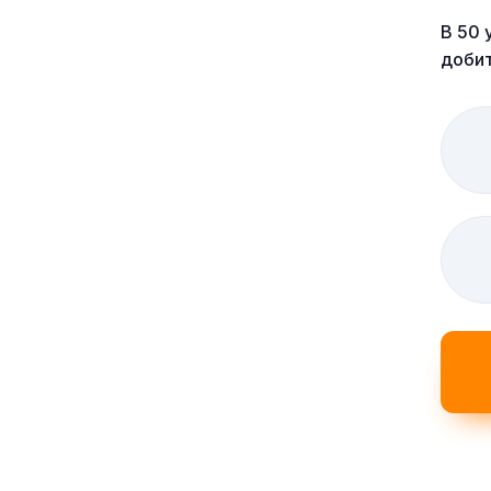
В 50 
добит