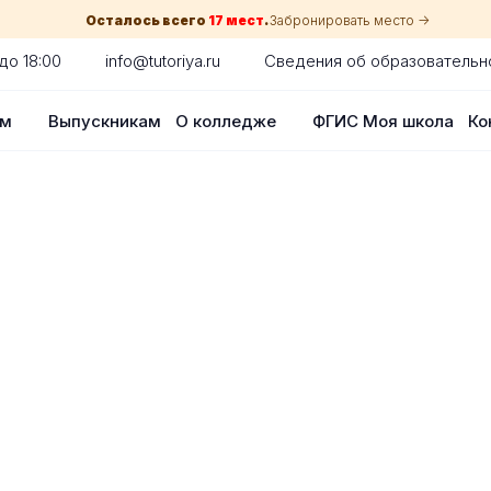
Осталось всего
17 мест
.
Забронировать место ->
до 18:00
info@tutoriya.ru
Сведения об образовательн
ам
Выпускникам
О колледже
ФГИС Моя школа
Ко
по собеседованию
сия для каждого абитуриента в Красн
оглядки на оценки в школе