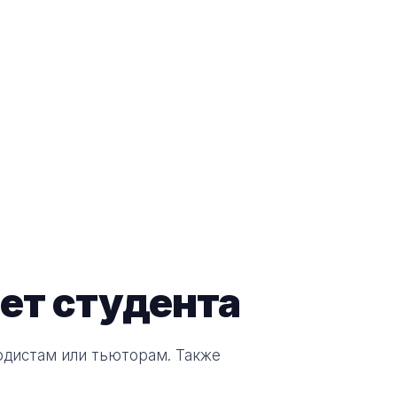
ет студента
одистам или тьюторам. Также