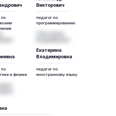
андрович
Викторович
 по
педагог по
еским
программированию
линам
Екатерина
иевна
Владимировна
 по
педагог по
ике и физике
иностранному языку
вна