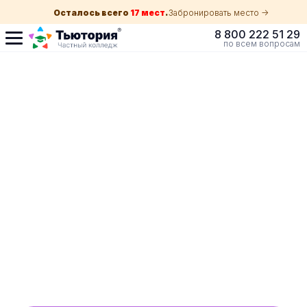
Осталось всего
17 мест
.
Забронировать место ->
8 800 222 51 29
по всем вопросам
Поступление по
собеседованию
индивидуальная экскурсия для каждого
абитуриента в Краснодаре
ускоренный прием без оглядки на оценки в
школе
Обучение с гос. поддержкой от 210 ₽/мес