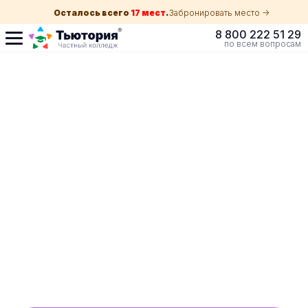
Осталось всего
17 мест
.
Забронировать место ->
8 800 222 51 29
по всем вопросам
Поступление по
собеседованию
индивидуальная экскурсия для каждого
абитуриента в Краснодаре
ускоренный прием без оглядки на оценки в
школе
Обучение с гос. поддержкой от 210 ₽/мес