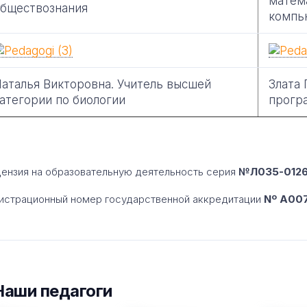
матема
бществознания
компь
аталья Викторовна. Учитель высшей
Злата 
атегории по биологии
прогр
ензия на образовательную деятельность серия
№Л035-01260
истрационный номер государственной аккредитации
Nº A007
Наши педагоги