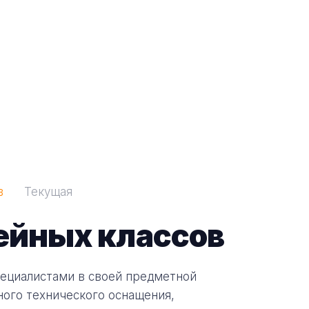
в
Текущая
ейных классов
пециалистами в своей предметной
ного технического оснащения,