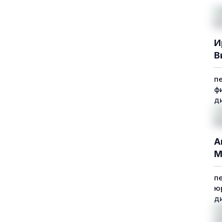
И
В
п
ф
д
А
М
п
ю
д