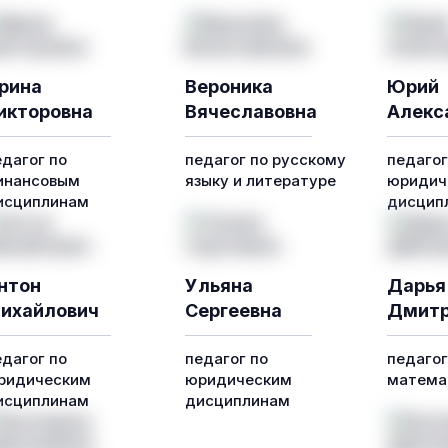
рина
Вероника
Юрий
икторовна
Вячеславовна
Алекс
едагог по
педагог по русскому
педагог
инансовым
языку и литературе
юридич
исциплинам
дисцип
нтон
Ульяна
Дарья
ихайлович
Сергеевна
Дмитр
едагог по
педагог по
педагог
ридическим
юридическим
математ
исциплинам
дисциплинам