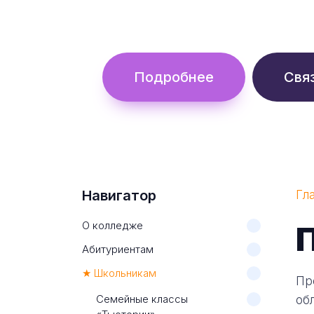
Обучение с гос. поддержкой от 
Подробнее
Свя
Навигатор
Гл
О колледже
П
Абитуриентам
★ Школьникам
Пр
Семейные классы
об