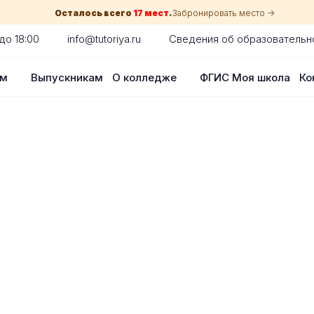
Осталось всего
17 мест
.
Забронировать место ->
до 18:00
info@tutoriya.ru
Сведения об образовательн
ам
Выпускникам
О колледже
ФГИС Моя школа
Ко
по собеседованию
сия для каждого абитуриента в Красн
оглядки на оценки в школе