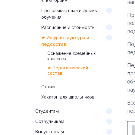
«Тьютории»
на
Программа, план и формы
Пр
обучения
по
Расписание и стоимость
по
★ Инфраструктура и
педсостав
По
пе
Оснащение «семейных
классов»
Пе
★ Педагогический
состав
пр
об
Отзывы
на
Хакатон для школьников
Вс
пе
Студентам
Сотрудникам
Выпускникам