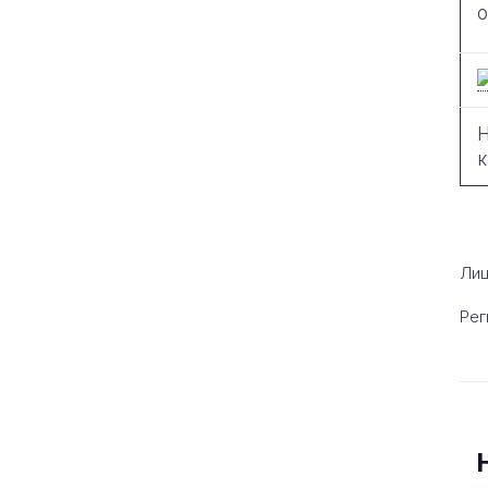
о
Н
к
Лиц
Рег