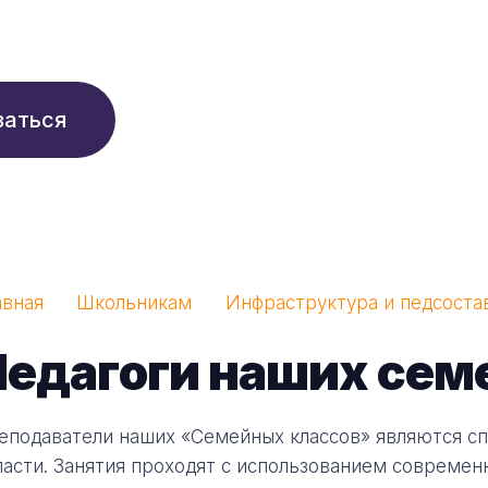
210 ₽/мес
заться
авная
Школьникам
Инфраструктура и педсоста
едагоги наших сем
еподаватели наших «Семейных классов» являются с
ласти. Занятия проходят с использованием современ