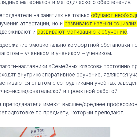
глядных материалов и методического обеспечения.
еподаватели на занятиях не только
обучают необход
лучения аттестации, но и
развивают навыки социализ
ддерживают и
развивают мотивацию к обучению
.
ддержание эмоционально комфортной обстановки п
дагогом – учеником и учеником – учеником.
дагоги-наставники «Семейных классов» постоянно п
оходят внутрикорпоративное обучение, являются уч
мениваются опытом с сотрудниками учебных заведен
учно-исследовательской и проектной работой.
е преподаватели имеют высшее/среднее профессион
реподготовке по предмету, который преподают.