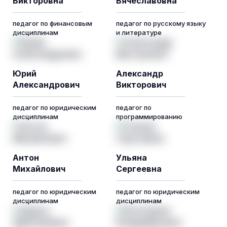
Викторовна
Вячеславовна
педагог по финансовым
педагог по русскому языку
дисциплинам
и литературе
Юрий
Александр
Александрович
Викторович
педагог по юридическим
педагог по
дисциплинам
программированию
Антон
Ульяна
Михайлович
Сергеевна
педагог по юридическим
педагог по юридическим
дисциплинам
дисциплинам