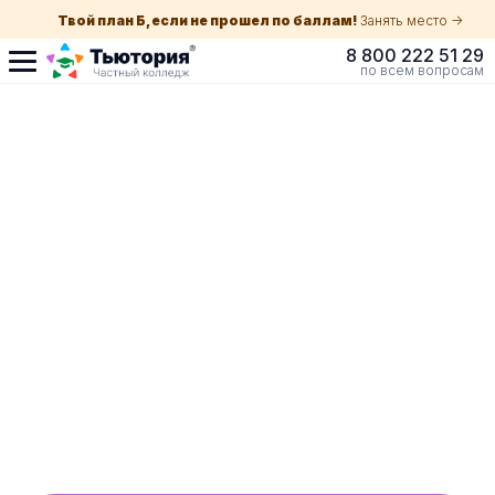
Твой план Б, если не прошел по баллам!
Занять место ->
8 800 222 51 29
по всем вопросам
Поступление по
собеседованию
индивидуальная экскурсия для каждого
абитуриента в Краснодаре
ускоренный прием без оглядки на оценки в
школе
Обучение с гос. поддержкой от 210 ₽/мес