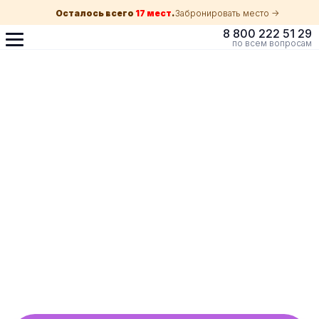
Осталось всего
17 мест
.
Забронировать место ->
8 800 222 51 29
по всем вопросам
Поступление по
собеседованию
индивидуальная экскурсия для каждого
абитуриента в Краснодаре
ускоренный прием без оглядки на оценки в
школе
Обучение с гос. поддержкой от 210 ₽/мес