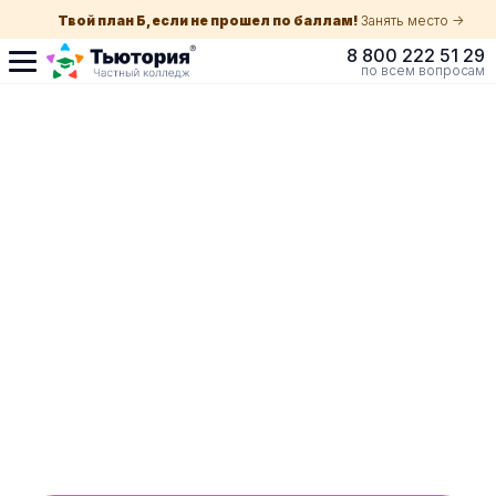
Твой план Б, если не прошел по баллам!
Занять место ->
8 800 222 51 29
по всем вопросам
Поступление по
собеседованию
индивидуальная экскурсия для каждого
абитуриента в Краснодаре
ускоренный прием без оглядки на оценки в
школе
Обучение с гос. поддержкой от 210 ₽/мес