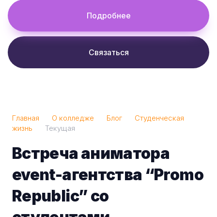
Подробнее
Связаться
Главная
О колледже
Блог
Студенческая
жизнь
Текущая
Встреча аниматора
event-агентства “Promo
Republic” со