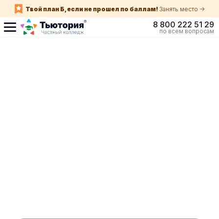
Твой план Б, если не прошел по баллам!
Занять место ->
8 800 222 51 29
по всем вопросам
Поступление по
собеседованию
индивидуальная экскурсия для каждого
абитуриента в Краснодаре
ускоренный прием без оглядки на оценки в
школе
Обучение с гос. поддержкой от 210 ₽/мес