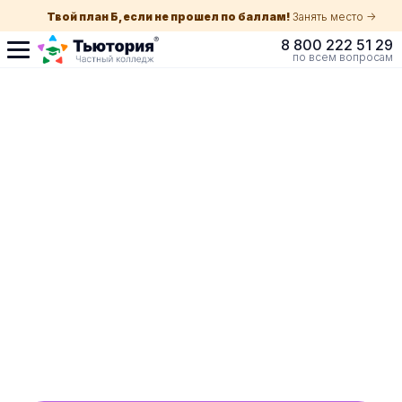
Твой план Б, если не прошел по баллам!
Занять место ->
8 800 222 51 29
по всем вопросам
Поступление по
собеседованию
индивидуальная экскурсия для каждого
абитуриента в Краснодаре
ускоренный прием без оглядки на оценки в
школе
Обучение с гос. поддержкой от 210 ₽/мес