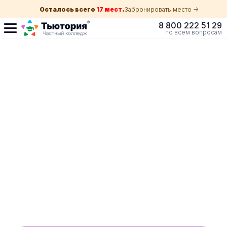
Осталось всего
17 мест
.
Забронировать место ->
8 800 222 51 29
по всем вопросам
Поступление по
собеседованию
индивидуальная экскурсия для каждого
абитуриента в Краснодаре
ускоренный прием без оглядки на оценки в
школе
Обучение с гос. поддержкой от 210 ₽/мес