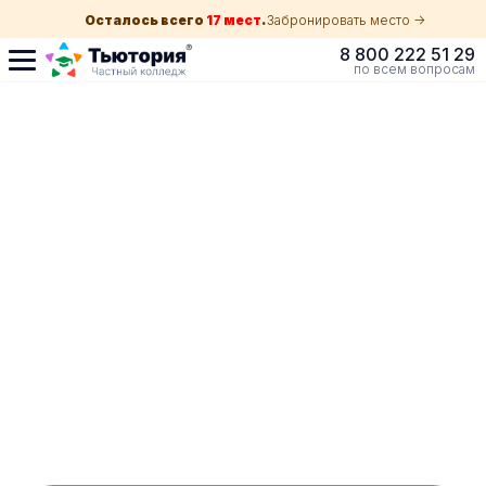
Осталось всего
17 мест
.
Забронировать место ->
8 800 222 51 29
по всем вопросам
Поступление по
собеседованию
индивидуальная экскурсия для каждого
абитуриента в Краснодаре
ускоренный прием без оглядки на оценки в
школе
Обучение с гос. поддержкой от 210 ₽/мес