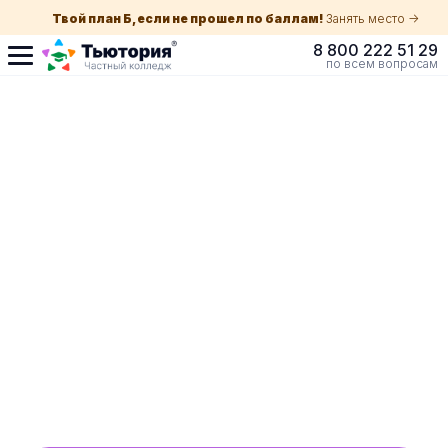
Твой план Б, если не прошел по баллам!
Занять место ->
8 800 222 51 29
по всем вопросам
Поступление по
собеседованию
индивидуальная экскурсия для каждого
абитуриента в Краснодаре
ускоренный прием без оглядки на оценки в
школе
Обучение с гос. поддержкой от 210 ₽/мес