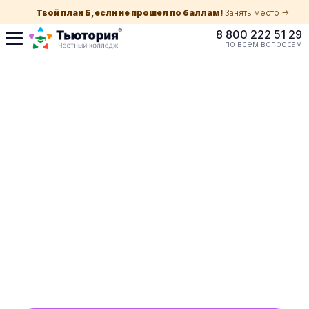
Твой план Б, если не прошел по баллам!
Занять место ->
8 800 222 51 29
по всем вопросам
Поступление по
собеседованию
индивидуальная экскурсия для каждого
абитуриента в Краснодаре
ускоренный прием без оглядки на оценки в
школе
Обучение с гос. поддержкой от 210 ₽/мес