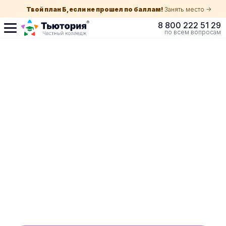
Твой план Б, если не прошел по баллам!
Занять место ->
8 800 222 51 29
по всем вопросам
Поступление по
собеседованию
индивидуальная экскурсия для каждого
абитуриента в Краснодаре
ускоренный прием без оглядки на оценки в
школе
Обучение с гос. поддержкой от 210 ₽/мес