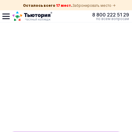
Осталось всего
17 мест
.
Забронировать место ->
8 800 222 51 29
по всем вопросам
Поступление по
собеседованию
индивидуальная экскурсия для каждого
абитуриента в Краснодаре
ускоренный прием без оглядки на оценки в
школе
Обучение с гос. поддержкой от 210 ₽/мес