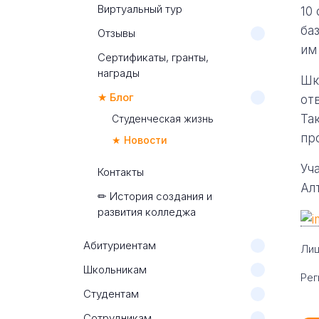
Виртуальный тур
10
ба
Отзывы
им
Сертификаты, гранты,
награды
Шк
★ Блог
от
Та
Студенческая жизнь
пр
★ Новости
Уч
Контакты
Ал
✏ История создания и
развития колледжа
Абитуриентам
Лиц
Школьникам
Рег
Студентам
Сотрудникам