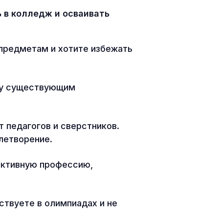
ь в колледж и осваивать
предметам и хотите избежать
ву существующим
 педагогов и сверстников.
влетворение.
ективную профессию,
ствуете в олимпиадах и не