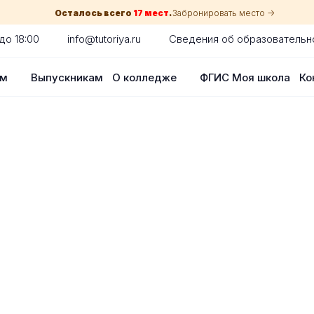
Осталось всего
17 мест
.
Забронировать место ->
до 18:00
info@tutoriya.ru
Сведения об образовательн
ам
Выпускникам
О колледже
ФГИС Моя школа
Ко
по собеседованию
сия для каждого абитуриента в Красн
оглядки на оценки в школе