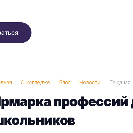
210 ₽/мес
заться
авная
О колледже
Блог
Новости
Текущая
Ярмарка профессий 
школьников