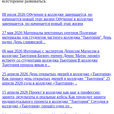
всесторонне развиваться.
08 июля 2026
Обучение в колледже завершается, но
начинается новый этап жизни
Обучение в колледже
завершается, но начинается новый этап жизни
27 мая 2026
Материалы векторных центров
Полезные
материалы для студентов частного колледжа "Тьютория" День
радио День славянской ..
06 мая 2026
Интервью с экспертом Денисом Матисом в
колледже Тьютория
Бизнес-тренер Денис Матис провёл
встречу со студентами колледжа Тьютория В колледже
Тьютория прошла яркая и ..
25 апреля 2026
День открытых дверей в колледже «Тьютория»
Как прошел день открытых дверей в колледже "Тьютория" 25
апреля 2026 года в колледже «Тьютория» ..
15 апреля 2026
Проект в колледже как шаг к профессии:
защита, результаты и реальные кейсы
Как проходит защита
индивидуального проекта в колледже "Тьютория" Сегодня в
колледже «Тьютория» прошёл один из ..