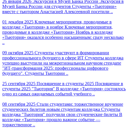
26 января 2026
Экскурсия в Музей Банка России
Экскурсия в
Музей Банка России для студентов Студенты «Тьютории»
вместе с тьютором Анастасией Алексеевной посетили ..
01 декабря 2025
Ключевые мероприятия, проводимые в
колледже «Тьютория» в ноябре
Ключевые мероприятия,
проводимые в колледже «Тьютория» Ноябрь в колледже
«Тьютория» оказался особенно насыщенным: сразу несколько
..
09 октября 2025
Студенты участвуют в формировании
профессионального будущего в сфере ИТ
Студенты колледжа
успешно выступили на межрегиональном научном стендапе
"ИТ-трансформация 2025: профессионалы цифрового
будущего". Студенты Тьютории ..
25 сентября 2025
Посвящение в студенты 2025
Посвящение в
студенты 2025 "Тьютория" В колледже «Тьютория» состоялось
одно из самых ожидаемых событий учебного ..
08 сентября 2025
Стали студентами: торжественное вручение
студенческих билетов новым студентам колледжа
Студенты
колледжа "Тьютория" получили свои студенческие билеты В
колледже «Тьютория» прошло важное событие —
торжественное ..