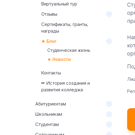
Виртуальный тур
Ст
ор
Отзывы
пр
Сертификаты, гранты,
награды
На
★ Блог
ко
Студенческая жизнь
ор
★ Новости
По
Контакты
Лиц
✏ История создания и
развития колледжа
Рег
Абитуриентам
Школьникам
Студентам
Сотрудникам