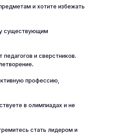
предметам и хотите избежать
ву существующим
 педагогов и сверстников.
влетворение.
ективную профессию,
ствуете в олимпиадах и не
тремитесь стать лидером и