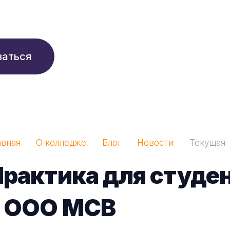
210 ₽/мес
заться
авная
О колледже
Блог
Новости
Текущая
рактика для студе
в ООО МСВ