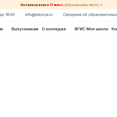
Осталось всего
17 мест
.
Забронировать место ->
до 18:00
info@tutoriya.ru
Сведения об образовательн
ам
Выпускникам
О колледже
ФГИС Моя школа
Ко
по собеседованию
сия для каждого абитуриента в Красн
оглядки на оценки в школе