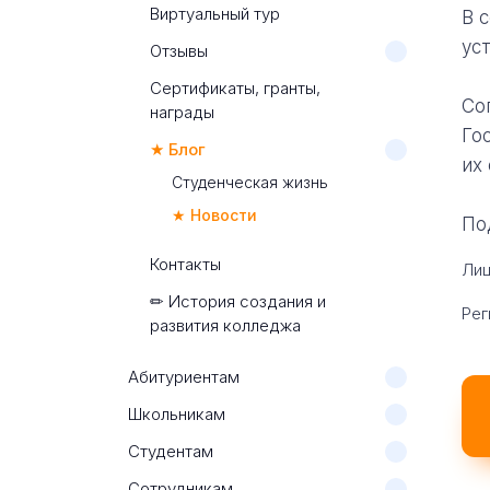
Виртуальный тур
В 
ус
Отзывы
Сертификаты, гранты,
Со
награды
Го
★ Блог
их
Студенческая жизнь
★ Новости
По
Контакты
Лиц
✏ История создания и
Рег
развития колледжа
Абитуриентам
Школьникам
Студентам
Сотрудникам