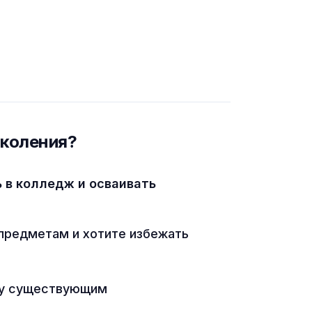
околения?
ь в колледж и осваивать
предметам и хотите избежать
ву существующим