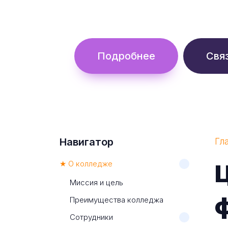
Обучение с гос. поддержкой от 
Подробнее
Свя
Навигатор
Гл
★ О колледже
Ц
Миссия и цель
ф
Преимущества колледжа
Сотрудники