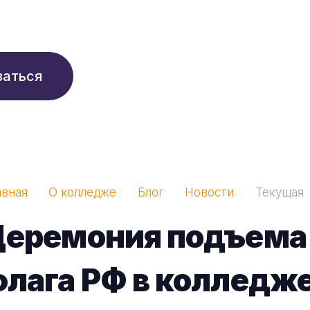
210 ₽/мес
заться
авная
О колледже
Блог
Новости
Текущая
еремония подъема 
лага РФ в колледж