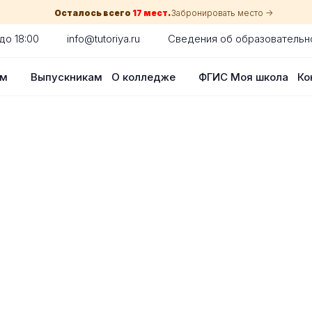
Осталось всего
17 мест
.
Забронировать место ->
до 18:00
info@tutoriya.ru
Сведения об образовательн
ам
Выпускникам
О колледже
ФГИС Моя школа
Ко
по собеседованию
сия для каждого абитуриента в Красн
оглядки на оценки в школе