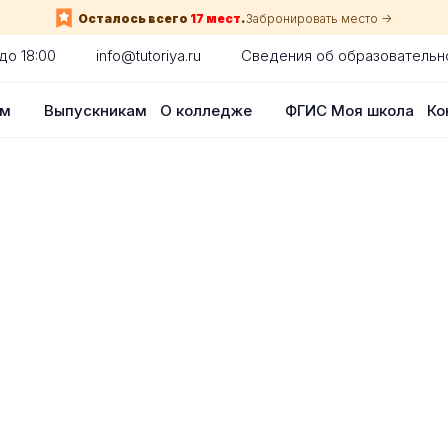
Осталось всего
17 мест
.
Забронировать место ->
до 18:00
info@tutoriya.ru
Сведения об образовательн
ам
Выпускникам
О колледже
ФГИС Моя школа
Ко
по собеседованию
сия для каждого абитуриента в Красн
оглядки на оценки в школе