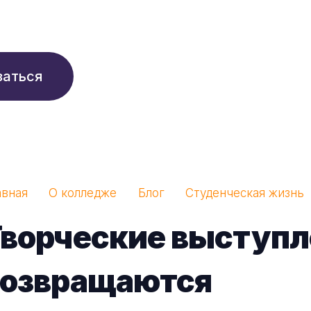
210 ₽/мес
заться
авная
О колледже
Блог
Студенческая жизнь
Творческие выступл
возвращаются