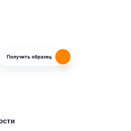
Получить образец
ости