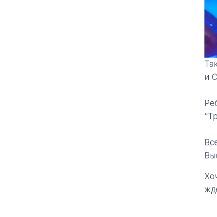
Та
и 
Ре
“Тр
Вс
Вы
Хо
жд