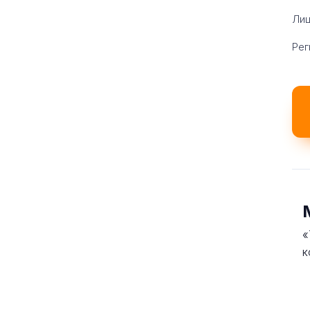
Лиц
Рег
«
к