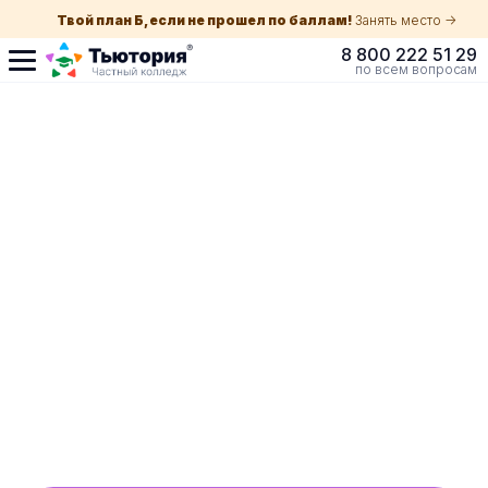
Твой план Б, если не прошел по баллам!
Занять место ->
8 800 222 51 29
по всем вопросам
Поступление по
собеседованию
индивидуальная экскурсия для каждого
абитуриента в Краснодаре
ускоренный прием без оглядки на оценки в
школе
Обучение с гос. поддержкой от 210 ₽/мес