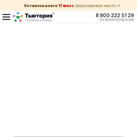
Осталось всего
17 мест
.
Забронировать место ->
8 800 222 51 29
по всем вопросам
Поступление по
собеседованию
индивидуальная экскурсия для каждого
абитуриента в Краснодаре
ускоренный прием без оглядки на оценки в
школе
Обучение с гос. поддержкой от 210 ₽/мес